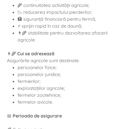
🌾 continuitatea activității agricole;
📉 reducerea impactului pierderilor;
🏦 siguranță financiară pentru fermă;
⚡ sprijin rapid în caz de daună;
👨‍🌾 stabilitate pentru dezvoltarea afacerii
agricole.
👨‍🌾
Cui se adresează
Asigurările agricole sunt destinate:
persoanelor fizice;
persoanelor juridice;
fermierilor;
exploatațiilor agricole;
fermelor zootehnice;
fermelor avicole.
📅
Perioada de asigurare