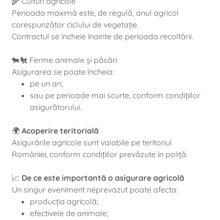
🌾 Culturi agricole
Perioada maximă este, de regulă, anul agricol
corespunzător ciclului de vegetație.
Contractul se încheie înainte de perioada recoltării.
🐄🐔 Ferme animale și păsări
Asigurarea se poate încheia:
pe un an;
sau pe perioade mai scurte, conform condițiilor
asigurătorului.
🌍
Acoperire teritorială
Asigurările agricole sunt valabile pe teritoriul
României, conform condițiilor prevăzute în poliță.
📈
De ce este importantă o asigurare agricolă
Un singur eveniment neprevazut poate afecta:
producția agricolā;
efectivele de animale;