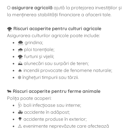
O
asigurare agricolă
ajută la protejarea investițiilor și
la menținerea stabilității financiare a afacerii tale.
🌪️
Riscuri acoperite pentru culturi agricole
Asigurarea culturilor agricole poate include:
🌨️ grindina;
🌧️ ploi torențiale;
🌪️ furtuni și vijelii;
⛰️ alunecări sau surpări de teren;
🔥 incendii provocate de fenomene naturale;
❄️ înghețuri timpurii sau târzii.
🐄
Riscuri acoperite pentru ferme animale
Polița poate acoperi:
🩺 boli infecțioase sau interne;
🚑 accidente în adăpost;
🌳 accidente produse în exterior;
⚠️ evenimente neprevăzute care afectează