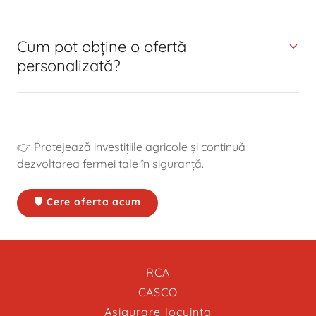
Cum pot obține o ofertă
personalizată?
👉 Protejează investițiile agricole și continuă
dezvoltarea fermei tale în siguranță.
🛡️ Cere oferta acum
RCA
CASCO
Asigurare locuinta