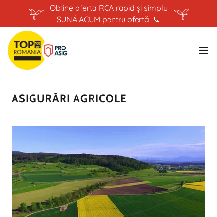
Obține oferta RCA rapid și simplu
SUNĂ ACUM pentru ofertă! 📞
ASIGURĂRI AGRICOLE