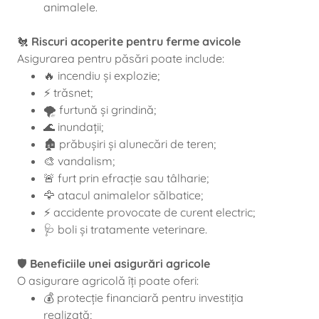
animalele.
🐔
Riscuri acoperite pentru ferme avicole
Asigurarea pentru păsări poate include:
🔥 incendiu și explozie;
⚡ trăsnet;
🌪️ furtună și grindină;
🌊 inundații;
🏚️ prăbușiri și alunecări de teren;
🎨 vandalism;
🚨 furt prin efracție sau tâlharie;
🦅 atacul animalelor sălbatice;
⚡ accidente provocate de curent electric;
🩺 boli și tratamente veterinare.
🛡️
Beneficiile unei asigurări agricole
O asigurare agricolă îți poate oferi:
💰 protecție financiară pentru investiția
realizată;