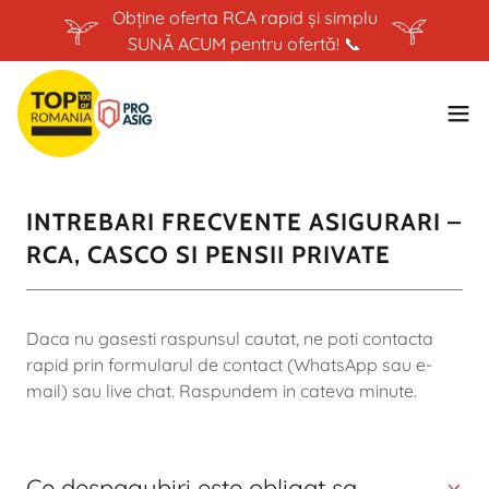
Obține oferta RCA rapid și simplu
SUNĂ ACUM pentru ofertă! 📞
INTREBARI FRECVENTE ASIGURARI –
RCA, CASCO SI PENSII PRIVATE
Daca nu gasesti raspunsul cautat, ne poti contacta
rapid prin formularul de contact (WhatsApp sau e-
mail) sau live chat. Raspundem in cateva minute.
Ce despagubiri este obligat sa