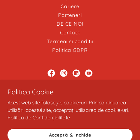
Cariere
Parteneri
DE CE NOI
Contact
Termeni si conditii
Politica GDPR
Brokeraj în asigurări
Politica Cookie
Str. Zorilor nr. 5, Brașov, România
Acest web site folosește cookie-uri. Prin continuarea
utilizării acestui site, acceptați utilizarea de cookie-uri.
0724 864 076
Politica de Confidențialitate
Copyright © 2015 - 2026 Proasig.com - Toate drepturile
Acceptă & Închide
rezervate