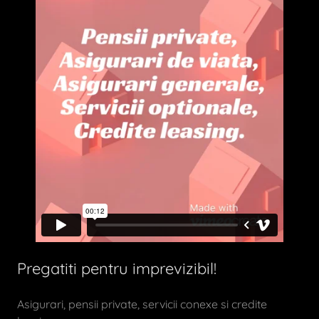
Pregatiti pentru imprevizibil!
Asigurari, pensii private, servicii conexe si credite