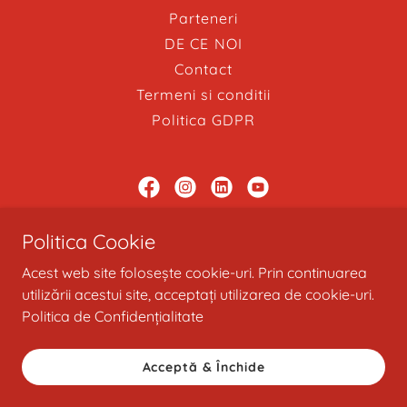
Parteneri
DE CE NOI
Contact
Termeni si conditii
Politica GDPR
Brokeraj în asigurări
Politica Cookie
Str. Zorilor nr. 5, Brașov, România
Acest web site folosește cookie-uri. Prin continuarea
utilizării acestui site, acceptați utilizarea de cookie-uri.
0724 864 076
Politica de Confidențialitate
Copyright © 2015 - 2026 Proasig.com - Toate drepturile
Acceptă & Închide
rezervate