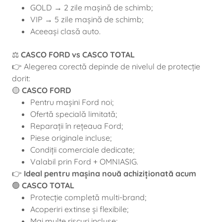
GOLD → 2 zile mașină de schimb;
VIP → 5 zile mașină de schimb;
Aceeași clasă auto.
⚖️
CASCO FORD vs CASCO TOTAL
👉 Alegerea corectă depinde de nivelul de protecție
dorit:
🟡
CASCO FORD
Pentru mașini Ford noi;
Ofertă specială limitată;
Reparații în rețeaua Ford;
Piese originale incluse;
Condiții comerciale dedicate;
Valabil prin Ford + OMNIASIG.
👉
Ideal pentru mașina nouă achiziționată acum
🟢
CASCO TOTAL
Protecție completă multi-brand;
Acoperiri extinse și flexibile;
Mai multe riscuri incluse;