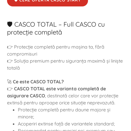
🛡️ CERE OFERTA CASCO START
🛡️ CASCO TOTAL – Full CASCO cu
protecție completă
👉 Protecție completă pentru mașina ta, fără
compromisuri
👉 Soluția premium pentru siguranța maximă și liniște
totală
🚀
Ce este CASCO TOTAL?
👉
CASCO TOTAL este varianta completă de
asigurare CASCO
, destinată celor care vor protecție
extinsă pentru aproape orice situație neprevazută.
Protecție completă pentru daune majore și
minore;
Acoperiri extinse față de variantele standard;
Recomandat pentru mașini noi, premium sau