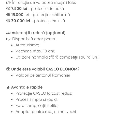
👉 În funcție de valoarea mașinii tale:
🟡
7.500 lei
– protecție de bază
🟠
15.000 lei
– protecție echilibrată
🟢
30.000 lei
– protecție extinsă
🚑
Asistență rutieră (opțional)
👉 Disponibilă doar pentru:
Autoturisme;
Vechime max. 10 ani;
Utilizare normală (fără competiții sau raliuri).
🌍
Unde este valabil CASCO ECONOM?
Valabil pe teritoriul României.
🔥
Avantaje rapide
Protecție CASCO la cost redus;
Proces simplu și rapid;
Fără complicații inutile;
Adaptat pentru mașini mai vechi.