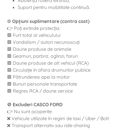
Asistență rutieră extinsă;
Suport pentru mobilitate continuă.
⚙️
Opțiuni suplimentare (contra cost)
👉 Poți extinde protecția:
🟩 Furt total al vehiculului
🟩 Vandalism / autori necunoscuți
🟩 Daune produse de animale
🟩 Geamuri, parbriz, oglinzi, faruri
🟩 Daune produse de alt vehicul (RCA)
🟩 Circulație în afara drumurilor publice
🟩 Pătrunderea apei la motor
🟩 Bunuri personale transportate
🟩 Regres RCA / daune service
🚫
Excluderi CASCO FORD
👉 Nu sunt acoperite:
❌ Vehicule utilizate în regim de taxi / Uber / Bolt
❌ Transport alternativ sau ride-sharing