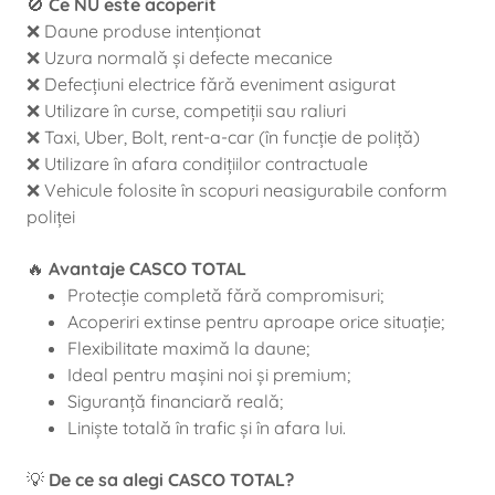
🚫
Ce NU este acoperit
❌ Daune produse intenționat
❌ Uzura normală și defecte mecanice
❌ Defecțiuni electrice fără eveniment asigurat
❌ Utilizare în curse, competiții sau raliuri
❌ Taxi, Uber, Bolt, rent-a-car (în funcție de poliță)
❌ Utilizare în afara condițiilor contractuale
❌ Vehicule folosite în scopuri neasigurabile conform
poliței
🔥
Avantaje CASCO TOTAL
Protecție completă fără compromisuri;
Acoperiri extinse pentru aproape orice situație;
Flexibilitate maximă la daune;
Ideal pentru mașini noi și premium;
Siguranță financiară reală;
Liniște totală în trafic și în afara lui.
💡
De ce sa alegi CASCO TOTAL?