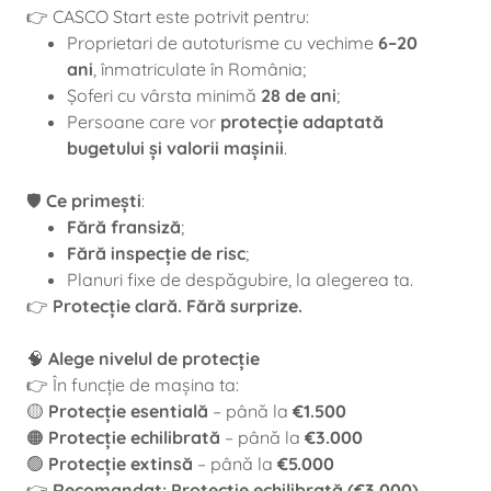
👉 CASCO Start este potrivit pentru:
Proprietari de autoturisme cu vechime
6–20
ani
, înmatriculate în România;
Șoferi cu vârsta minimă
28 de ani
;
Persoane care vor
protecție adaptată
bugetului și valorii mașinii
.
🛡️
Ce primești
:
Fără fransiză
;
Fără inspecție de risc
;
Planuri fixe de despăgubire, la alegerea ta.
👉
Protecție clară. Fără surprize.
🧠
Alege nivelul de protecție
👉 În funcție de mașina ta:
🟡
Protecție esentială
– până la
€1.500
🟠
Protecție echilibrată
– până la
€3.000
🟢
Protecție extinsă
– până la
€5.000
👉
Recomandat: Protecție echilibrată (€3.000)