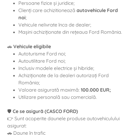
Persoane fizice și juridice;
Clienți care achizitionează
autovehicule Ford
noi
;
Vehicule nelivrate înca de dealer;
Mașini achiziționate din rețeaua Ford România.
🚗
Vehicule eligibile
Autoturisme Ford noi;
Autoutilitare Ford noi;
Inclusiv modele electrice și hibride;
Achiziționate de la dealeri autorizați Ford
România;
Valoare asigurată maximă:
100.000 EUR;
Utilizare personală sau comercială.
🛡️
Ce se asigură (CASCO FORD)
👉 Sunt acoperite daunele produse autovehiculului
asigurat:
🚗 Daune în trafic