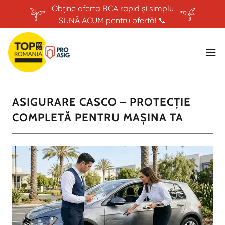
Obține oferta RCA rapid și simplu
SUNĂ ACUM pentru ofertă! 📞
ASIGURARE CASCO – PROTECȚIE
COMPLETĂ PENTRU MAȘINA TA