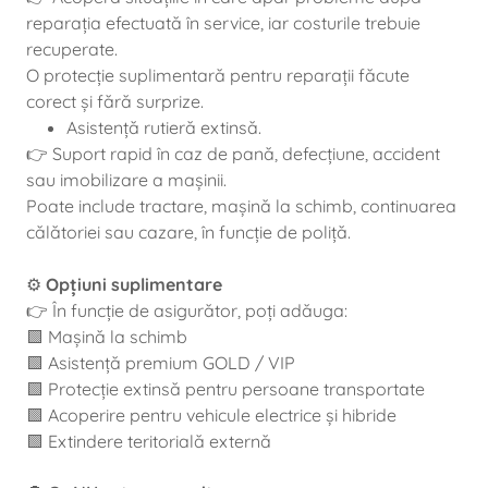
reparația efectuată în service, iar costurile trebuie
recuperate.
O protecție suplimentară pentru reparații făcute
corect și fără surprize.
Asistență rutieră extinsă.
👉 Suport rapid în caz de pană, defecțiune, accident
sau imobilizare a mașinii.
Poate include tractare, mașină la schimb, continuarea
călătoriei sau cazare, în funcție de poliță.
⚙️
Opțiuni suplimentare
👉 În funcție de asigurător, poți adăuga:
🟩 Mașină la schimb
🟩 Asistență premium GOLD / VIP
🟩 Protecție extinsă pentru persoane transportate
🟩 Acoperire pentru vehicule electrice și hibride
🟩 Extindere teritorială externă