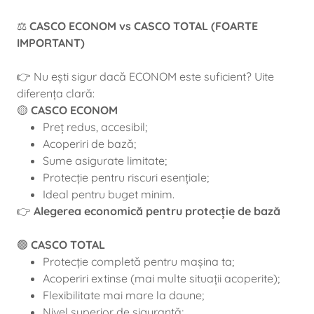
⚖️
CASCO ECONOM vs CASCO TOTAL (FOARTE
IMPORTANT)
👉 Nu ești sigur dacă ECONOM este suficient? Uite
diferența clară:
🟡
CASCO ECONOM
Preț redus, accesibil;
Acoperiri de bază;
Sume asigurate limitate;
Protecție pentru riscuri esențiale;
Ideal pentru buget minim.
👉
Alegerea economică pentru protecție de bază
🟢
CASCO TOTAL
Protecție completă pentru mașina ta;
Acoperiri extinse (mai multe situații acoperite);
Flexibilitate mai mare la daune;
Nivel superior de siguranță;