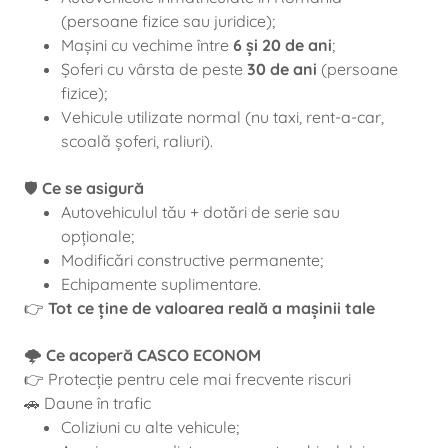
(persoane fizice sau juridice);
Mașini cu vechime între
6 și 20 de ani
;
Șoferi cu vârsta de peste
30 de ani
(persoane
fizice);
Vehicule utilizate normal (nu taxi, rent-a-car,
scoală șoferi, raliuri).
🛡️
Ce se asigură
Autovehiculul tău + dotări de serie sau
opționale;
Modificări constructive permanente;
Echipamente suplimentare.
👉
Tot ce ține de valoarea reală a mașinii tale
🌩️
Ce acoperă CASCO ECONOM
👉 Protecție pentru cele mai frecvente riscuri
🚗 Daune în trafic
Coliziuni cu alte vehicule;