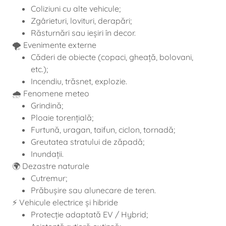
Coliziuni cu alte vehicule;
Zgârieturi, lovituri, derapări;
Răsturnări sau ieșiri în decor.
🌪️ Evenimente externe
Căderi de obiecte (copaci, gheață, bolovani,
etc.);
Incendiu, trăsnet, explozie.
🌧️ Fenomene meteo
Grindină;
Ploaie torențială;
Furtună, uragan, taifun, ciclon, tornadă;
Greutatea stratului de zăpadă;
Inundații.
🌍 Dezastre naturale
Cutremur;
Prăbușire sau alunecare de teren.
⚡ Vehicule electrice și hibride
Protecție adaptată EV / Hybrid;