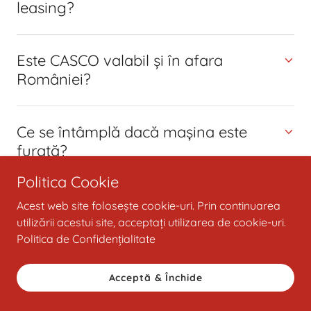
leasing?
Este CASCO valabil și în afara
României?
Ce se întâmplă dacă mașina este
furată?
Politica Cookie
CASCO acoperă vandalismul?
Acest web site folosește cookie-uri. Prin continuarea
utilizării acestui site, acceptați utilizarea de cookie-uri.
Politica de Confidențialitate
Cât costă o asigurare CASCO?
Acceptă & Închide
Cum aleg varianta potrivită de