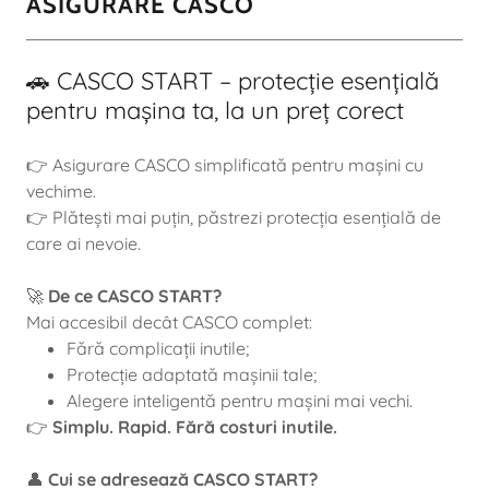
ASIGURARE CASCO
🚗 CASCO START – protecție esențială
pentru mașina ta, la un preț corect
👉 Asigurare CASCO simplificată pentru mașini cu
vechime.
👉 Plătești mai puțin, păstrezi protecția esențială de
care ai nevoie.
🚀
De ce CASCO START?
Mai accesibil decât CASCO complet:
Fără complicații inutile;
Protecție adaptată mașinii tale;
Alegere inteligentă pentru mașini mai vechi.
👉
Simplu. Rapid. Fără costuri inutile.
👤
Cui se adresează CASCO START?