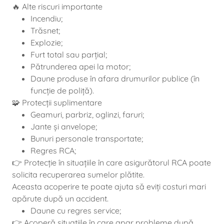
🔥 Alte riscuri importante
Incendiu;
Trăsnet;
Explozie;
Furt total sau parțial;
Pătrunderea apei la motor;
Daune produse în afara drumurilor publice (în
funcție de poliță).
🧩 Protecții suplimentare
Geamuri, parbriz, oglinzi, faruri;
Jante și anvelope;
Bunuri personale transportate;
Regres RCA;
👉 Protecție în situațiile în care asigurătorul RCA poate
solicita recuperarea sumelor plătite.
Aceasta acoperire te poate ajuta să eviți costuri mari
apărute după un accident.
Daune cu regres service;
👉 Acoperă situațiile în care apar probleme după