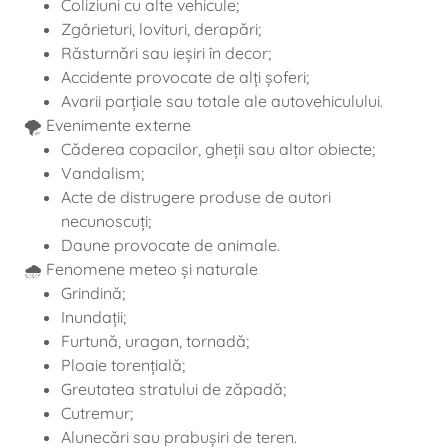
Coliziuni cu alte vehicule;
Zgârieturi, lovituri, derapări;
Răsturnări sau ieșiri în decor;
Accidente provocate de alți șoferi;
Avarii parțiale sau totale ale autovehiculului.
🌪️ Evenimente externe
Căderea copacilor, gheții sau altor obiecte;
Vandalism;
Acte de distrugere produse de autori
necunoscuți;
Daune provocate de animale.
🌧️ Fenomene meteo și naturale
Grindină;
Inundații;
Furtună, uragan, tornadă;
Ploaie torențială;
Greutatea stratului de zăpadă;
Cutremur;
Alunecări sau prabușiri de teren.