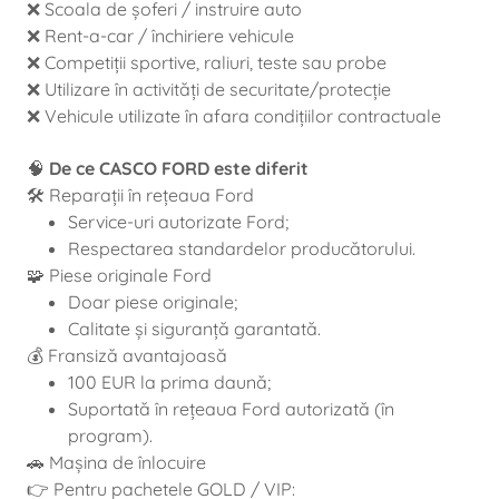
❌ Scoala de șoferi / instruire auto
❌ Rent-a-car / închiriere vehicule
❌ Competiții sportive, raliuri, teste sau probe
❌ Utilizare în activități de securitate/protecție
❌ Vehicule utilizate în afara condițiilor contractuale
🧠
De ce CASCO FORD este diferit
🛠️ Reparații în rețeaua Ford
Service-uri autorizate Ford;
Respectarea standardelor producătorului.
🧩 Piese originale Ford
Doar piese originale;
Calitate și siguranță garantată.
💰 Fransiză avantajoasă
100 EUR la prima daună;
Suportată în rețeaua Ford autorizată (în
program).
🚗 Mașina de înlocuire
👉 Pentru pachetele GOLD / VIP: