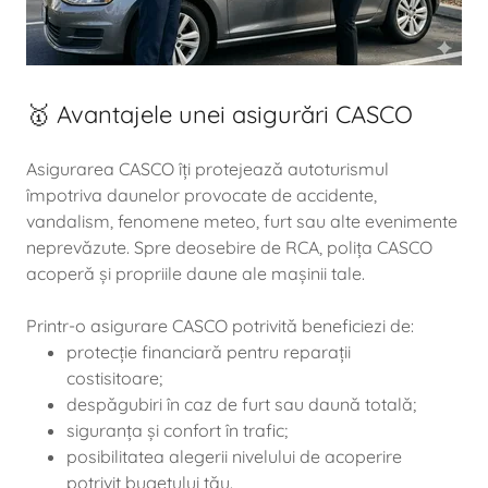
🥇 Avantajele unei asigurări CASCO
Asigurarea CASCO îți protejează autoturismul
împotriva daunelor provocate de accidente,
vandalism, fenomene meteo, furt sau alte evenimente
neprevăzute. Spre deosebire de RCA, polița CASCO
acoperă și propriile daune ale mașinii tale.
Printr-o asigurare CASCO potrivită beneficiezi de:
protecție financiară pentru reparații
costisitoare;
despăgubiri în caz de furt sau daună totală;
siguranța și confort în trafic;
posibilitatea alegerii nivelului de acoperire
potrivit bugetului tău.