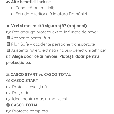
👥
Alte beneficii incluse
Conducători multipli;
Extindere teritorială în afara României.
🔥
Vrei și mai multă siguranță? (opțional)
👉 Poți adăuga protecții extra, în funcție de nevoi:
🟩 Acoperire pentru furt
🟩 Plan Safe – accidente persoane transportate
🟩 Asistență rutieră extinsă (inclusiv defecțiuni tehnice)
👉
Alege doar ce ai nevoie. Plătești doar pentru
protecția ta.
⚖️
CASCO START vs CASCO TOTAL
🟡
CASCO START
👉 Protecție esențială
👉 Preț redus
👉 Ideal pentru mașini mai vechi
🟢
CASCO TOTAL
👉 Protecție completă