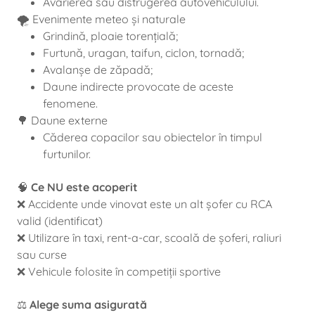
Avarierea sau distrugerea autovehiculului.
🌪️ Evenimente meteo și naturale
Grindină, ploaie torențială;
Furtună, uragan, taifun, ciclon, tornadă;
Avalanșe de zăpadă;
Daune indirecte provocate de aceste
fenomene.
🌳 Daune externe
Căderea copacilor sau obiectelor în timpul
furtunilor.
🧠
Ce NU este acoperit
❌ Accidente unde vinovat este un alt șofer cu RCA
valid (identificat)
❌ Utilizare în taxi, rent-a-car, scoală de șoferi, raliuri
sau curse
❌ Vehicule folosite în competiții sportive
⚖️
Alege suma asigurată